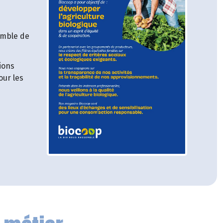
emble de
ions
our les