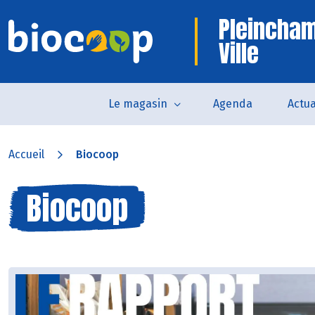
Pleincham
Ville
Le magasin
Agenda
Actua
Accueil
Biocoop
Biocoop