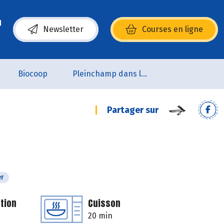
Newsletter
Courses en ligne
(s’ouvre dans une nouvelle fenêtre)
Biocoop
Pleinchamp dans la Ville
Partager sur
er
tion
Cuisson
20 min