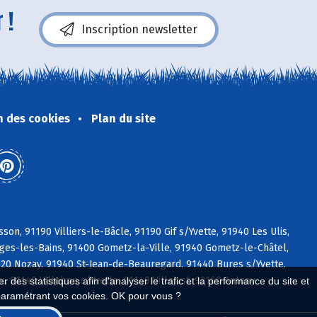
 !
Inscription newsletter
n des cookies
Plan du site
son, 91190 Villiers-le-Bâcle, 91190 Gif s/Yvette, 91940 Les Ulis,
rges-les-Bains, 91400 Gometz-la-Ville, 91940 Gometz-le-Châtel,
620 Nozay, 91940 St-Jean-de-Beauregard, 91440 Bures s/Yvette,
, 91140 Villebon s/Yvette, 91140 Villejust, 92160 Antony
 des statistiques afin d'analyser le trafic et la performance du site et
paramétrant vos cookies. OK pour vous ?