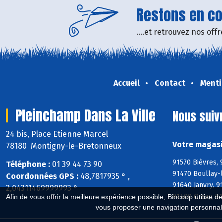
Restons en con
....et retrouvez nos of
Accueil
Contact
Menti
Pleinchamp Dans La Ville
Nous suiv
24 bis, Place Etienne Marcel
Votre magasi
78180 Montigny-le-Bretonneux
91570 Bièvres, 
Téléphone :
01 39 44 73 90
91470 Boullay-l
Coordonnées GPS :
48,7817935 ° ,
91640 Janvry, 
2,04311469999993 °
91400 Orsay, 91
Afin de vous offrir la meilleure expérience possible, Biocoop utilise d
vous proposer une navigation personnal