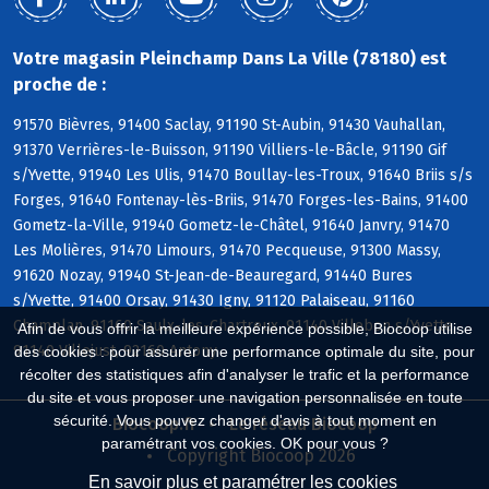
Votre magasin Pleinchamp Dans La Ville (78180) est
proche de :
91570 Bièvres, 91400 Saclay, 91190 St-Aubin, 91430 Vauhallan,
91370 Verrières-le-Buisson, 91190 Villiers-le-Bâcle, 91190 Gif
s/Yvette, 91940 Les Ulis, 91470 Boullay-les-Troux, 91640 Briis s/s
Forges, 91640 Fontenay-lès-Briis, 91470 Forges-les-Bains, 91400
Gometz-la-Ville, 91940 Gometz-le-Châtel, 91640 Janvry, 91470
Les Molières, 91470 Limours, 91470 Pecqueuse, 91300 Massy,
91620 Nozay, 91940 St-Jean-de-Beauregard, 91440 Bures
s/Yvette, 91400 Orsay, 91430 Igny, 91120 Palaiseau, 91160
Champlan, 91160 Saulx-les-Chartreux, 91140 Villebon s/Yvette,
Afin de vous offrir la meilleure expérience possible, Biocoop utilise
91140 Villejust, 92160 Antony
des cookies : pour assurer une performance optimale du site, pour
récolter des statistiques afin d'analyser le trafic et la performance
du site et vous proposer une navigation personnalisée en toute
sécurité. Vous pouvez changer d'avis à tout moment en
Biocoop.fr
Le réseau Biocoop
paramétrant vos cookies. OK pour vous ?
Copyright Biocoop 2026
En savoir plus et paramétrer les cookies