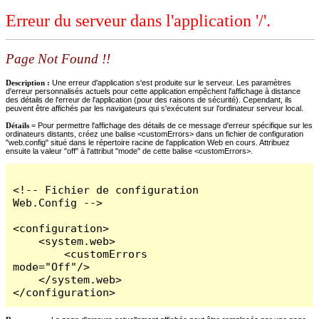
Erreur du serveur dans l'application '/'.
Page Not Found !!
Description :
Une erreur d'application s'est produite sur le serveur. Les paramètres
d'erreur personnalisés actuels pour cette application empêchent l'affichage à distance
des détails de l'erreur de l'application (pour des raisons de sécurité). Cependant, ils
peuvent être affichés par les navigateurs qui s'exécutent sur l'ordinateur serveur local.
Détails =
Pour permettre l'affichage des détails de ce message d'erreur spécifique sur les
ordinateurs distants, créez une balise <customErrors> dans un fichier de configuration
"web.config" situé dans le répertoire racine de l'application Web en cours. Attribuez
ensuite la valeur "off" à l'attribut "mode" de cette balise <customErrors>.
<!-- Fichier de configuration 
Web.Config -->

<configuration>

    <system.web>

        <customErrors 
mode="Off"/>

    </system.web>

</configuration>