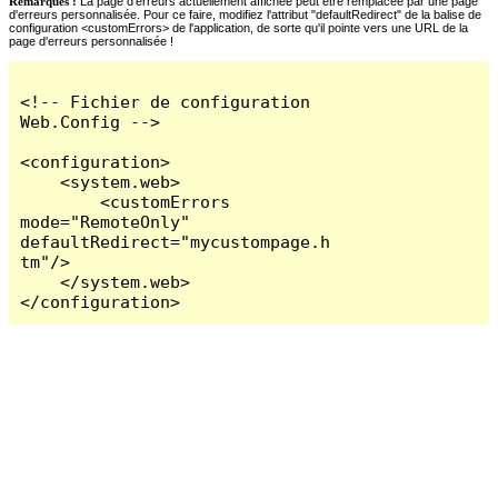
Remarques :
La page d'erreurs actuellement affichée peut être remplacée par une page
d'erreurs personnalisée. Pour ce faire, modifiez l'attribut "defaultRedirect" de la balise de
configuration <customErrors> de l'application, de sorte qu'il pointe vers une URL de la
page d'erreurs personnalisée !
<!-- Fichier de configuration 
Web.Config -->

<configuration>

    <system.web>

        <customErrors 
mode="RemoteOnly" 
defaultRedirect="mycustompage.h
tm"/>

    </system.web>

</configuration>