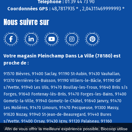
Téléphone :
01 39 44 73 90
Coordonnées GPS :
48,7817935 ° , 2,04311469999993 °
Nous suivre sur
Votre magasin Pleinchamp Dans La Ville (78180) est
proche de :
91570 Bièvres, 91400 Saclay, 91190 St-Aubin, 91430 Vauhallan,
91370 Verrières-le-Buisson, 91190 Villiers-le-Bâcle, 91190 Gif
s/Yvette, 91940 Les Ulis, 91470 Boullay-les-Troux, 91640 Briis s/s
Forges, 91640 Fontenay-lès-Briis, 91470 Forges-les-Bains, 91400
Gometz-la-Ville, 91940 Gometz-le-Châtel, 91640 Janvry, 91470
Les Molières, 91470 Limours, 91470 Pecqueuse, 91300 Massy,
91620 Nozay, 91940 St-Jean-de-Beauregard, 91440 Bures
s/Yvette, 91400 Orsay, 91430 Igny, 91120 Palaiseau, 91160
Champlan, 91160 Saulx-les-Chartreux, 91140 Villebon s/Yvette,
Afin de vous offrir la meilleure expérience possible, Biocoop utilise