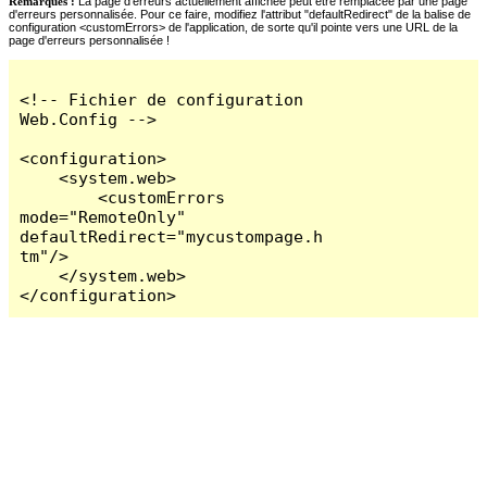
Remarques :
La page d'erreurs actuellement affichée peut être remplacée par une page
d'erreurs personnalisée. Pour ce faire, modifiez l'attribut "defaultRedirect" de la balise de
configuration <customErrors> de l'application, de sorte qu'il pointe vers une URL de la
page d'erreurs personnalisée !
<!-- Fichier de configuration 
Web.Config -->

<configuration>

    <system.web>

        <customErrors 
mode="RemoteOnly" 
defaultRedirect="mycustompage.h
tm"/>

    </system.web>

</configuration>