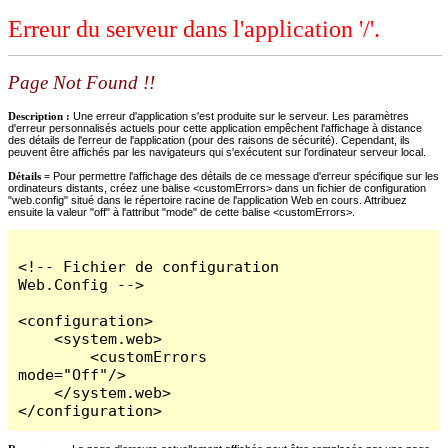
Erreur du serveur dans l'application '/'.
Page Not Found !!
Description :
Une erreur d'application s'est produite sur le serveur. Les paramètres
d'erreur personnalisés actuels pour cette application empêchent l'affichage à distance
des détails de l'erreur de l'application (pour des raisons de sécurité). Cependant, ils
peuvent être affichés par les navigateurs qui s'exécutent sur l'ordinateur serveur local.
Détails =
Pour permettre l'affichage des détails de ce message d'erreur spécifique sur les
ordinateurs distants, créez une balise <customErrors> dans un fichier de configuration
"web.config" situé dans le répertoire racine de l'application Web en cours. Attribuez
ensuite la valeur "off" à l'attribut "mode" de cette balise <customErrors>.
<!-- Fichier de configuration 
Web.Config -->

<configuration>

    <system.web>

        <customErrors 
mode="Off"/>

    </system.web>

</configuration>