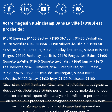
Votre magasin Pleinchamp Dans La Ville (78180) est
proche de :
91570 Bièvres, 91400 Saclay, 91190 St-Aubin, 91430 Vauhallan,
91370 Verrières-le-Buisson, 91190 Villiers-le-Bâcle, 91190 Gif
s/Yvette, 91940 Les Ulis, 91470 Boullay-les-Troux, 91640 Briis s/s
Forges, 91640 Fontenay-lès-Briis, 91470 Forges-les-Bains, 91400
Gometz-la-Ville, 91940 Gometz-le-Châtel, 91640 Janvry, 91470
Les Molières, 91470 Limours, 91470 Pecqueuse, 91300 Massy,
91620 Nozay, 91940 St-Jean-de-Beauregard, 91440 Bures
s/Yvette, 91400 Orsay, 91430 Igny, 91120 Palaiseau, 91160
Champlan, 91160 Saulx-les-Chartreux, 91140 Villebon s/Yvette,
Afin de vous offrir la meilleure expérience possible, Biocoop utilise
91140 Villejust, 92160 Antony
des cookies : pour assurer une performance optimale du site, pour
récolter des statistiques afin d'analyser le trafic et la performance
du site et vous proposer une navigation personnalisée en toute
sécurité. Vous pouvez changer d'avis à tout moment en
Biocoop.fr
Le réseau Biocoop
paramétrant vos cookies. OK pour vous ?