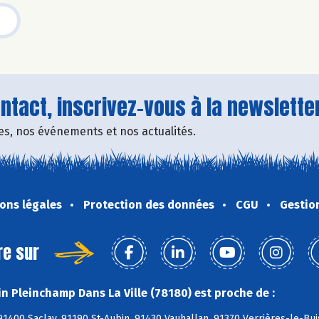
tact, inscrivez-vous à la newsletter
fres, nos événements et nos actualités.
ons légales
Protection des données
CGU
Gestio
re sur
n Pleinchamp Dans La Ville (78180) est proche de :
91400 Saclay, 91190 St-Aubin, 91430 Vauhallan, 91370 Verrières-le-Buis