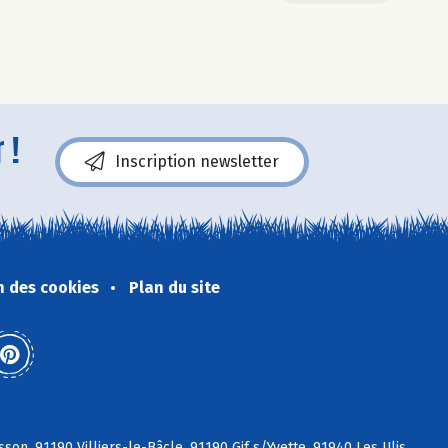
 !
Inscription newsletter
n des cookies
Plan du site
son, 91190 Villiers-le-Bâcle, 91190 Gif s/Yvette, 91940 Les Ulis,