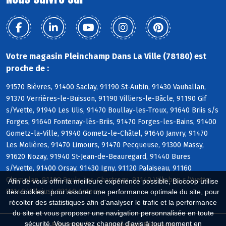
Votre magasin Pleinchamp Dans La Ville (78180) est
proche de :
91570 Bièvres, 91400 Saclay, 91190 St-Aubin, 91430 Vauhallan,
91370 Verrières-le-Buisson, 91190 Villiers-le-Bâcle, 91190 Gif
s/Yvette, 91940 Les Ulis, 91470 Boullay-les-Troux, 91640 Briis s/s
Forges, 91640 Fontenay-lès-Briis, 91470 Forges-les-Bains, 91400
Gometz-la-Ville, 91940 Gometz-le-Châtel, 91640 Janvry, 91470
Les Molières, 91470 Limours, 91470 Pecqueuse, 91300 Massy,
91620 Nozay, 91940 St-Jean-de-Beauregard, 91440 Bures
s/Yvette, 91400 Orsay, 91430 Igny, 91120 Palaiseau, 91160
Champlan, 91160 Saulx-les-Chartreux, 91140 Villebon s/Yvette,
Afin de vous offrir la meilleure expérience possible, Biocoop utilise
91140 Villejust, 92160 Antony
des cookies : pour assurer une performance optimale du site, pour
récolter des statistiques afin d'analyser le trafic et la performance
du site et vous proposer une navigation personnalisée en toute
sécurité. Vous pouvez changer d'avis à tout moment en
Biocoop.fr
Le réseau Biocoop