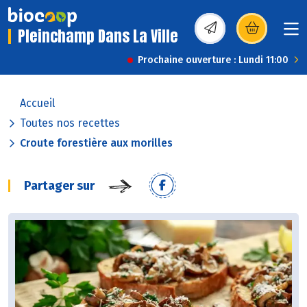
Pleinchamp Dans La Ville
(s’ouvre dans une nou
Prochaine ouverture : Lundi 11:00
Accueil
Toutes nos recettes
Croute forestière aux morilles
Partager sur