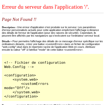
Erreur du serveur dans l'application '/'.
Page Not Found !!
Description :
Une erreur d'application s'est produite sur le serveur. Les paramètres
d'erreur personnalisés actuels pour cette application empêchent l'affichage à distance
des détails de l'erreur de l'application (pour des raisons de sécurité). Cependant, ils
peuvent être affichés par les navigateurs qui s'exécutent sur l'ordinateur serveur local.
Détails =
Pour permettre l'affichage des détails de ce message d'erreur spécifique sur les
ordinateurs distants, créez une balise <customErrors> dans un fichier de configuration
"web.config" situé dans le répertoire racine de l'application Web en cours. Attribuez
ensuite la valeur "off" à l'attribut "mode" de cette balise <customErrors>.
<!-- Fichier de configuration 
Web.Config -->

<configuration>

    <system.web>

        <customErrors 
mode="Off"/>

    </system.web>

</configuration>