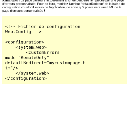
Remarques :
La page d'erreurs actuellement affichée peut être remplacée par une page
d'erreurs personnalisée. Pour ce faire, modifiez l'attribut "defaultRedirect" de la balise de
configuration <customErrors> de l'application, de sorte qu'il pointe vers une URL de la
page d'erreurs personnalisée !
<!-- Fichier de configuration 
Web.Config -->

<configuration>

    <system.web>

        <customErrors 
mode="RemoteOnly" 
defaultRedirect="mycustompage.h
tm"/>

    </system.web>

</configuration>