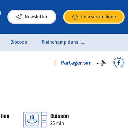
Newsletter
Courses en ligne
(s’ouvre dans une nouvelle fenêtre)
Biocoop
Pleinchamp dans la Ville
Partager sur
tion
Cuisson
25 min