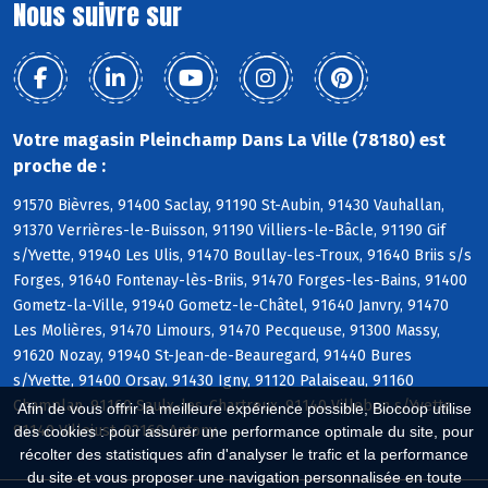
Nous suivre sur
Votre magasin Pleinchamp Dans La Ville (78180) est
proche de :
91570 Bièvres, 91400 Saclay, 91190 St-Aubin, 91430 Vauhallan,
91370 Verrières-le-Buisson, 91190 Villiers-le-Bâcle, 91190 Gif
s/Yvette, 91940 Les Ulis, 91470 Boullay-les-Troux, 91640 Briis s/s
Forges, 91640 Fontenay-lès-Briis, 91470 Forges-les-Bains, 91400
Gometz-la-Ville, 91940 Gometz-le-Châtel, 91640 Janvry, 91470
Les Molières, 91470 Limours, 91470 Pecqueuse, 91300 Massy,
91620 Nozay, 91940 St-Jean-de-Beauregard, 91440 Bures
s/Yvette, 91400 Orsay, 91430 Igny, 91120 Palaiseau, 91160
Champlan, 91160 Saulx-les-Chartreux, 91140 Villebon s/Yvette,
Afin de vous offrir la meilleure expérience possible, Biocoop utilise
91140 Villejust, 92160 Antony
des cookies : pour assurer une performance optimale du site, pour
récolter des statistiques afin d'analyser le trafic et la performance
du site et vous proposer une navigation personnalisée en toute