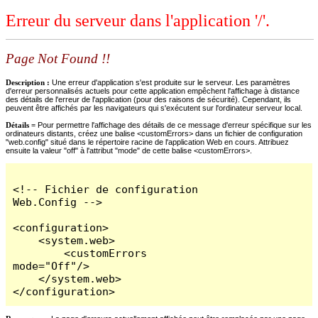
Erreur du serveur dans l'application '/'.
Page Not Found !!
Description :
Une erreur d'application s'est produite sur le serveur. Les paramètres
d'erreur personnalisés actuels pour cette application empêchent l'affichage à distance
des détails de l'erreur de l'application (pour des raisons de sécurité). Cependant, ils
peuvent être affichés par les navigateurs qui s'exécutent sur l'ordinateur serveur local.
Détails =
Pour permettre l'affichage des détails de ce message d'erreur spécifique sur les
ordinateurs distants, créez une balise <customErrors> dans un fichier de configuration
"web.config" situé dans le répertoire racine de l'application Web en cours. Attribuez
ensuite la valeur "off" à l'attribut "mode" de cette balise <customErrors>.
<!-- Fichier de configuration 
Web.Config -->

<configuration>

    <system.web>

        <customErrors 
mode="Off"/>

    </system.web>

</configuration>