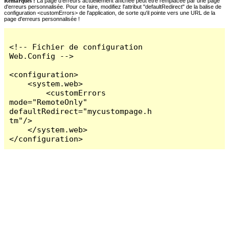
Remarques :
La page d'erreurs actuellement affichée peut être remplacée par une page
d'erreurs personnalisée. Pour ce faire, modifiez l'attribut "defaultRedirect" de la balise de
configuration <customErrors> de l'application, de sorte qu'il pointe vers une URL de la
page d'erreurs personnalisée !
<!-- Fichier de configuration 
Web.Config -->

<configuration>

    <system.web>

        <customErrors 
mode="RemoteOnly" 
defaultRedirect="mycustompage.h
tm"/>

    </system.web>

</configuration>