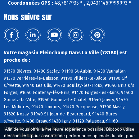
Coordonnées GPS :
48,7817935 ° , 2,04311469999993 °
Nous suivre sur
Votre magasin Pleinchamp Dans La Ville (78180) est
proche de :
91570 Bièvres, 91400 Saclay, 91190 St-Aubin, 91430 Vauhallan,
91370 Verrières-le-Buisson, 91190 Villiers-le-Bâcle, 91190 Gif
s/Yvette, 91940 Les Ulis, 91470 Boullay-les-Troux, 91640 Briis s/s
Forges, 91640 Fontenay-lès-Briis, 91470 Forges-les-Bains, 91400
Gometz-la-Ville, 91940 Gometz-le-Châtel, 91640 Janvry, 91470
Les Molières, 91470 Limours, 91470 Pecqueuse, 91300 Massy,
91620 Nozay, 91940 St-Jean-de-Beauregard, 91440 Bures
s/Yvette, 91400 Orsay, 91430 Igny, 91120 Palaiseau, 91160
Champlan, 91160 Saulx-les-Chartreux, 91140 Villebon s/Yvette,
Afin de vous offrir la meilleure expérience possible, Biocoop utilise
91140 Villejust, 92160 Antony
des cookies : pour assurer une performance optimale du site, pour